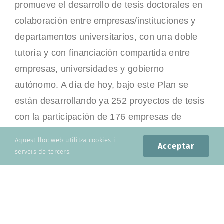
promueve el desarrollo de tesis doctorales en
colaboración entre empresas/instituciones y
departamentos universitarios, con una doble
tutoría y con financiación compartida entre
empresas, universidades y gobierno
autónomo. A día de hoy, bajo este Plan se
están desarrollando ya 252 proyectos de tesis
con la participación de 176 empresas de
diversos sectores, tamaños y características.
Aquest lloc web utilitza cookies i
Acceptar
serveis de tercers.
Un ejemplo a destacar es el de la
DHBW
Baden-Wuerttemberg Cooperative State
University
en Alemania. Con tres campus,
forma actualmente a unos 34.000 estudiantes,
todos ellos en formato dual mediante la