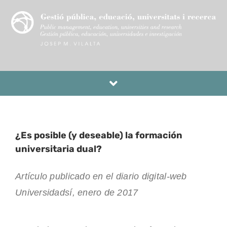
Toggle
Navigation
EL MEU PERFIL
¿Es posible (y deseable) la formación
EDUCACIÓ
universitaria dual?
UNIVERSITATS
Artículo publicado en el diario digital-web
Universidadsí, enero de 2017
RECERCA I INNOVACIÓ