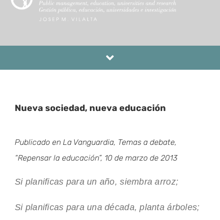
Toggle
Navigation
EL MEU PERFIL
Nueva sociedad, nueva educación
EDUCACIÓ
Publicado en La Vanguardia, Temas a debate,
UNIVERSITATS
“Repensar la educación”, 10 de marzo de 2013
RECERCA I INNOVACIÓ
Si planificas para un año, siembra arroz;
GESTIÓ PÚBLICA
Si planificas para una década, planta árboles;