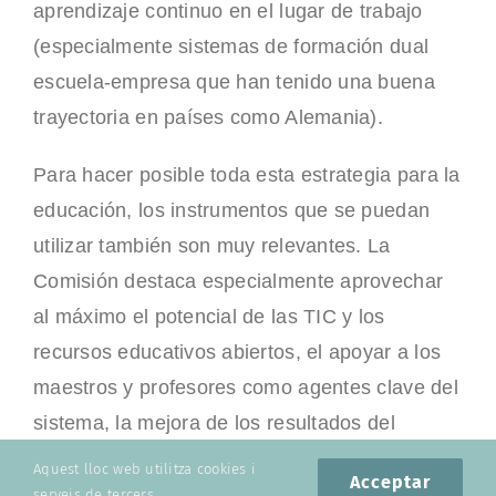
aprendizaje continuo en el lugar de trabajo
(especialmente sistemas de formación dual
escuela-empresa que han tenido una buena
trayectoria en países como Alemania).
Para hacer posible toda esta estrategia para la
educación, los instrumentos que se puedan
utilizar también son muy relevantes. La
Comisión destaca especialmente aprovechar
al máximo el potencial de las TIC y los
recursos educativos abiertos, el apoyar a los
maestros y profesores como agentes clave del
sistema, la mejora de los resultados del
aprendizaje, su evaluación y su
Aquest lloc web utilitza cookies i
Acceptar
reconocimiento o el aumento de la inversión
serveis de tercers.